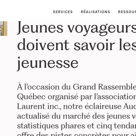
SERVICES
RÉALISATIONS
RESSOU
Jeunes voyageurs
doivent savoir l
jeunesse
À l’occasion du Grand Rassembl
Québec organisé par l’associatio
Laurent inc., notre éclaireuse Au
actualisé du marché des jeunes v
statistiques phares et cinq tend
offre des pistes concrètes pour a