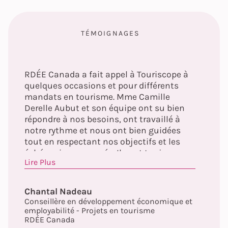
TÉMOIGNAGES
RDÉE Canada a fait appel à Touriscope à
quelques occasions et pour différents
mandats en tourisme. Mme Camille
Derelle Aubut et son équipe ont su bien
répondre à nos besoins, ont travaillé à
notre rythme et nous ont bien guidées
tout en respectant nos objectifs et les
échéanciers proposés. Ils ont toujours
Lire Plus
posé un regard objectif sur nos activités
et ont bien saisi et respecté notre
mandat. Toujours disponibles et à
Chantal Nadeau
l’écoute, ils ont su proposer et livrer des
Conseillère en développement économique et
solutions concrètes, efficaces et à la
employabilité - Projets en tourisme
hauteur de nos attentes.
RDÉE Canada