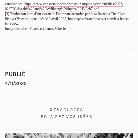
canadiennes.
https://www.consortiumdedonneestouristiques.ca/system/files/2025-
02/CTC-Wealth%20and%20Wellbeing%20Index-FRE-Feb7.pdf
[3] Traduction libre d’un extrait de l’entrevue accordée par Lisa Barrett à
The Place
Brand Observer
, consultée le 9 avril 2025,
https://placebrandobserver.com/lisa-barrett-
interview/
Image d'en-tête : Pexels (c) James Wheeler
PUBLIÉ
4/11/2025
RESSOURCES
ÉCLAIREZ VOS IDÉES